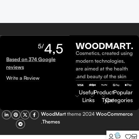
4,5
/5
Cosmetics, created using
Based on 374 Google
modern technologies,
reviews
are aimed at the health
and beauty of the skin.
Write a Review
Useful
Product
Popular
Links
Type
Categories
WoodMart
theme 2024
WooCommerce
.
Themes
0