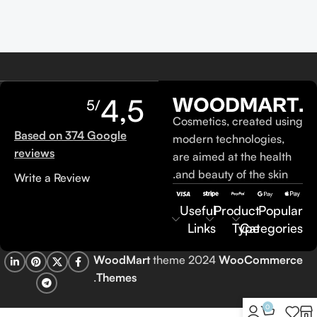
4,5
/5
Cosmetics, created using
Based on 374 Google
modern technologies,
reviews
are aimed at the health
and beauty of the skin.
Write a Review
Useful
Product
Popular
Links
Type
Categories
WoodMart
theme 2024
WooCommerce
.
Themes
0