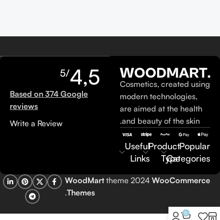
4,5
/5
Cosmetics, created using
Based on 374 Google
modern technologies,
reviews
are aimed at the health
and beauty of the skin.
Write a Review
Useful
Product
Popular
Links
Type
Categories
WoodMart
theme 2024
WooCommerce
.
Themes
0