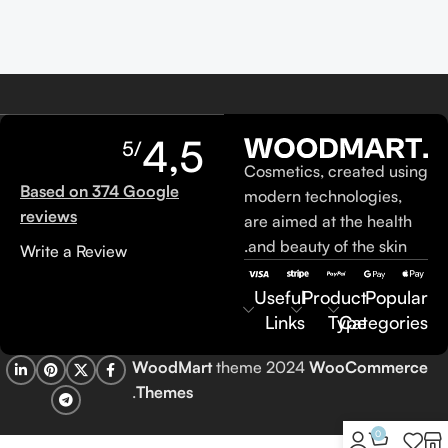
4,5
/5
Cosmetics, created using
Based on 374 Google
modern technologies,
reviews
are aimed at the health
and beauty of the skin.
Write a Review
Useful
Product
Popular
Links
Type
Categories
WoodMart
theme 2024
WooCommerce
.
Themes
0