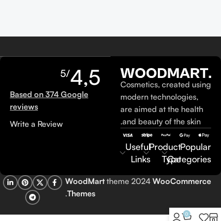
4,5
/5
Cosmetics, created using
Based on 374 Google
modern technologies,
reviews
are aimed at the health
and beauty of the skin.
Write a Review
Useful
Product
Popular
Links
Type
Categories
WoodMart
theme 2024
WooCommerce
.
Themes
0