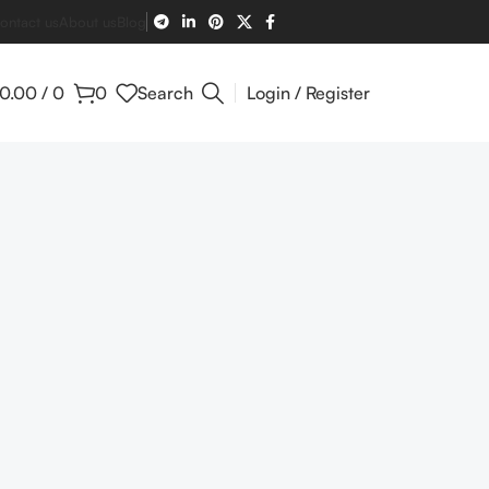
ontact us
About us
Blog
0.00
/
0
0
Search
Login / Register